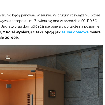
 warunki będą panować w saunie. W drugim rozwiązaniu (które
wyższa temperatura. Zawiera się ona w przedziale 60-110 °C.
Jak łatwo się domyślić różnice opierają się także na poziomie
 z kolei wybierając taką opcję jak
sauna domowa
mokra,
ale 20-40%.