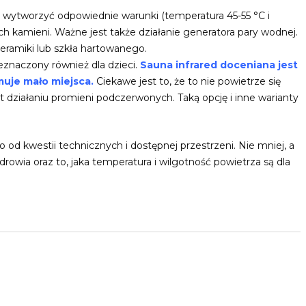
 wytworzyć odpowiednie warunki (temperatura 45-55 °C i
ch kamieni. Ważne jest także działanie generatora pary wodnej.
eramiki lub szkła hartowanego.
znaczony również dla dzieci.
Sauna infrared doceniana jest
muje mało miejsca.
Ciekawe jest to, że to nie powietrze się
t działaniu promieni podczerwonych. Taką opcję i inne warianty
 od kwestii technicznych i dostępnej przestrzeni. Nie mniej, a
rowia oraz to, jaka temperatura i wilgotność powietrza są dla