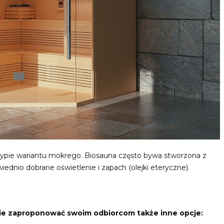
pie wariantu mokrego. Biosauna często bywa stworzona z
iednio dobrane oświetlenie i zapach (olejki eteryczne).
nie zaproponować swoim odbiorcom także inne opcje: