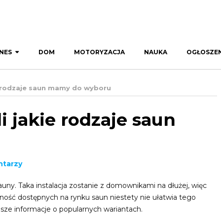
NES
DOM
MOTORYZACJA
NAUKA
OGŁOSZEN
e rodzaje saun mamy do wyboru
 jakie rodzaje saun
ntarzy
uny. Taka instalacja zostanie z domownikami na dłużej, więc
ność dostępnych na rynku saun niestety nie ułatwia tego
sze informacje o popularnych wariantach.