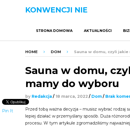
KONWENCJI NIE
STRONA DOMOWA
AKTUALNOŚCI
BIZ
HOME
DOM
Sauna w domu, czyli jaki
Sauna w domu, czyli
mamy do wyboru
by
Redakcja
/
18 marca, 2022
/
Dom
/
Brak kome
Przed tobą ważna decyzja – musisz wybrać rodzaj sa
Pin It
lepiej działać w przemyślany sposób. Duża różnorod
procesu. W tym artykule zgromadziliśmy najważniej