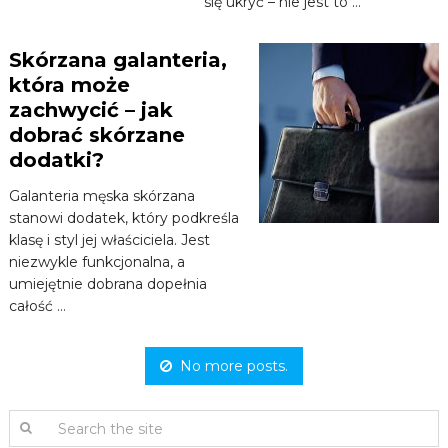
się ukryć – nie jest to …
Skórzana galanteria,
która może
zachwycić – jak
dobrać skórzane
dodatki?
Galanteria męska skórzana
stanowi dodatek, który podkreśla
klasę i styl jej właściciela. Jest
niezwykle funkcjonalna, a
umiejętnie dobrana dopełnia
całość …
No more posts.