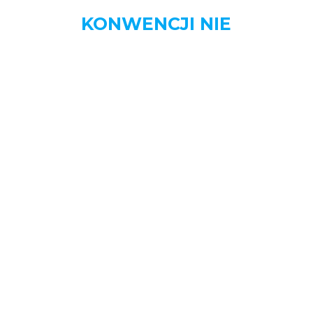
KONWENCJI NIE
MENU
STRONA DOMOWA
AKTUALNOŚCI
BIZNES
DOM
MOTORYZACJA
NAUKA
OGŁOSZENIA