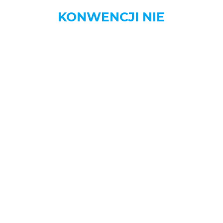
KONWENCJI NIE
MENU
STRONA DOMOWA
AKTUALNOŚCI
BIZNES
DOM
MOTORYZACJA
NAUKA
OGŁOSZENIA