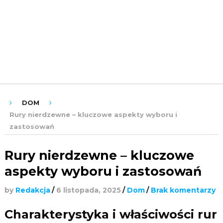
ROZRYWKA
URODA
ZDROWIE
DOM
Rury nierdzewne – kluczowe aspekty wyboru i
zastosowań
Rury nierdzewne – kluczowe
aspekty wyboru i zastosowań
by
Redakcja
/
6 listopada, 2025
/
Dom
/
Brak komentarzy
Charakterystyka i właściwości rur