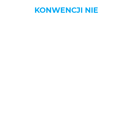
KONWENCJI NIE
MENU
STRONA DOMOWA
AKTUALNOŚCI
BIZNES
DOM
MOTORYZACJA
NAUKA
OGŁOSZENIA