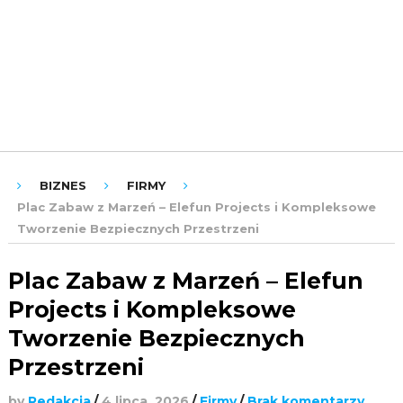
ROZRYWKA
URODA
ZDROWIE
BIZNES
FIRMY
Plac Zabaw z Marzeń – Elefun Projects i Kompleksowe
Tworzenie Bezpiecznych Przestrzeni
Plac Zabaw z Marzeń – Elefun
Projects i Kompleksowe
Tworzenie Bezpiecznych
Przestrzeni
by
Redakcja
/
4 lipca, 2026
/
Firmy
/
Brak komentarzy