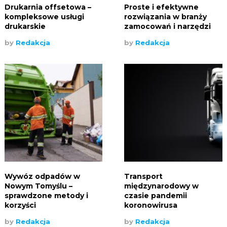
Drukarnia offsetowa –
Proste i efektywne
kompleksowe usługi
rozwiązania w branży
drukarskie
zamocowań i narzędzi
by
Redakcja
by
Redakcja
Wywóz odpadów w
Transport
Nowym Tomyślu –
międzynarodowy w
sprawdzone metody i
czasie pandemii
korzyści
koronowirusa
by
Redakcja
by
Redakcja