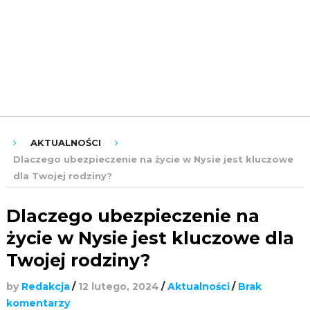
ROZRYWKA
URODA
ZDROWIE
AKTUALNOŚCI
Dlaczego ubezpieczenie na życie w Nysie jest kluczowe
dla Twojej rodziny?
Dlaczego ubezpieczenie na
życie w Nysie jest kluczowe dla
Twojej rodziny?
by
Redakcja
/
12 lutego, 2024
/
Aktualności
/
Brak
komentarzy