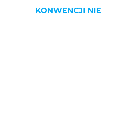
KONWENCJI NIE
MENU
STRONA DOMOWA
AKTUALNOŚCI
BIZNES
DOM
MOTORYZACJA
NAUKA
OGŁOSZENIA