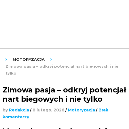
ROZRYWKA
URODA
ZDROWIE
MOTORYZACJA
Zimowa pasja – odkryj potencjał nart biegowych i nie
tylko
Zimowa pasja – odkryj potencjał
nart biegowych i nie tylko
by
Redakcja
/
8 lutego, 2026
/
Motoryzacja
/
Brak
komentarzy