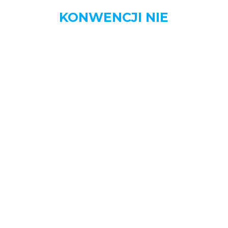
KONWENCJI NIE
MENU
STRONA DOMOWA
AKTUALNOŚCI
BIZNES
DOM
MOTORYZACJA
NAUKA
OGŁOSZENIA