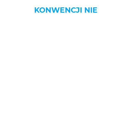
KONWENCJI NIE
MENU
STRONA DOMOWA
AKTUALNOŚCI
BIZNES
DOM
MOTORYZACJA
NAUKA
OGŁOSZENIA