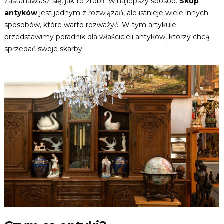
zastanawiasz się, jak to zrobić w najlepszy sposób.
Skup
antyków
jest jednym z rozwiązań, ale istnieje wiele innych
sposobów, które warto rozważyć. W tym artykule
przedstawimy poradnik dla właścicieli antyków, którzy chcą
sprzedać swoje skarby.