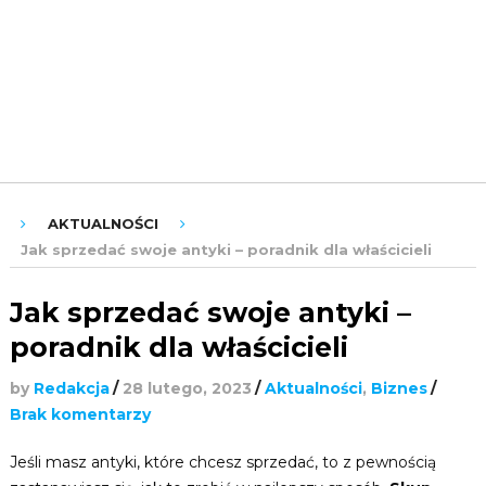
ROZRYWKA
URODA
ZDROWIE
AKTUALNOŚCI
Jak sprzedać swoje antyki – poradnik dla właścicieli
Jak sprzedać swoje antyki –
poradnik dla właścicieli
by
Redakcja
/
28 lutego, 2023
/
Aktualności
,
Biznes
/
Brak komentarzy
Jeśli masz antyki, które chcesz sprzedać, to z pewnością