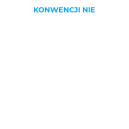
KONWENCJI NIE
MENU
STRONA DOMOWA
AKTUALNOŚCI
BIZNES
DOM
MOTORYZACJA
NAUKA
OGŁOSZENIA