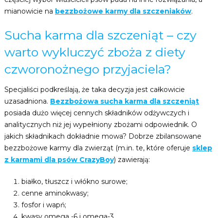
mianowicie na
bezzbożowe karmy dla szczeniaków
.
Sucha karma dla szczeniąt – czy
warto wykluczyć zboża z diety
czworonożnego przyjaciela?
Specjaliści podkreślają, że taka decyzja jest całkowicie
uzasadniona.
Bezzbożowa sucha karma dla szczeniąt
posiada dużo więcej cennych składników odżywczych i
analitycznych niż jej wypełniony zbożami odpowiednik. O
jakich składnikach dokładnie mowa? Dobrze zbilansowane
bezzbożowe karmy dla zwierząt (m.in. te, które oferuje
sklep
z karmami dla psów CrazyBoy
) zawierają:
białko, tłuszcz i włókno surowe;
cenne aminokwasy;
fosfor i wapń;
kwasy omega -6 i omega-3.