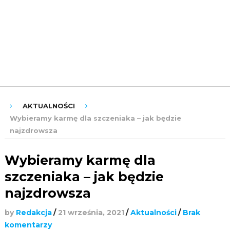
ROZRYWKA
URODA
ZDROWIE
AKTUALNOŚCI
Wybieramy karmę dla szczeniaka – jak będzie
najzdrowsza
Wybieramy karmę dla
szczeniaka – jak będzie
najzdrowsza
by
Redakcja
/
21 września, 2021
/
Aktualności
/
Brak
komentarzy