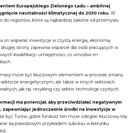
mentem Europejskiego Zielonego Ładu – ambitnej
iągnięcie neutralności klimatycznej do 2050 roku.
W
io do regionów, które są najbardziej zależne od przemysłu
ma on wspierać inwestycje w czystą energię, ekonomię
Z drugiej strony zapewnia wsparcie dla osób pracujących w
h kwalifikacji i umiejętności, co umożliwi im
kach.
ormacji może być kluczowym elementem w procesie zmiany.
 sektorze energetycznym, ale także w innych sektorach
lnych, jak np. recykling czy sektor technologii czystych.
rmacji ma potencjał, aby przeciwdziałać negatywnym
zapewniając jednocześnie środki na inwestycje w
e być Turów, gdzie fundusz ten może odegrać kluczową rolę
stanie się prawdziwym przykładem sukcesu w kierunku
cji.