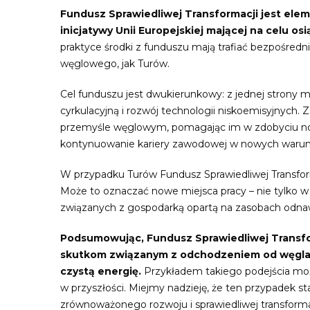
Fundusz Sprawiedliwej Transformacji jest ele
inicjatywy Unii Europejskiej mającej na celu os
praktyce środki z funduszu mają trafiać bezpośredn
węglowego, jak Turów.
Cel funduszu jest dwukierunkowy: z jednej strony 
cyrkulacyjną i rozwój technologii niskoemisyjnych. 
przemyśle węglowym, pomagając im w zdobyciu nowyc
kontynuowanie kariery zawodowej w nowych warun
W przypadku Turów Fundusz Sprawiedliwej Transf
Może to oznaczać nowe miejsca pracy – nie tylko w
związanych z gospodarką opartą na zasobach odnawia
Podsumowując, Fundusz Sprawiedliwej Transfo
skutkom związanym z odchodzeniem od węgla, 
czystą energię.
Przykładem takiego podejścia moż
w przyszłości. Miejmy nadzieję, że ten przypadek 
zrównoważonego rozwoju i sprawiedliwej transforma