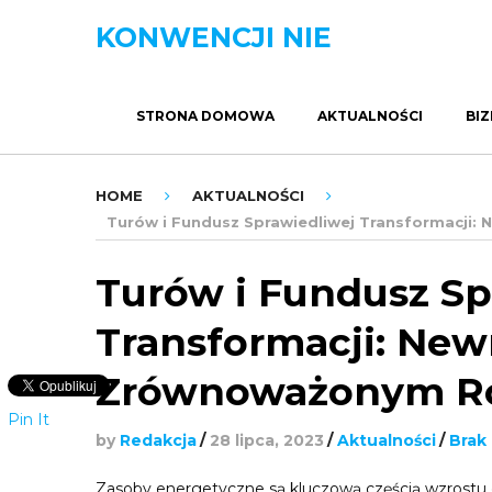
KONWENCJI NIE
STRONA DOMOWA
AKTUALNOŚCI
BIZ
HOME
AKTUALNOŚCI
Turów i Fundusz Sprawiedliwej Transformacji
Turów i Fundusz Sp
Transformacji: New
Zrównoważonym R
Pin It
by
Redakcja
/
28 lipca, 2023
/
Aktualności
/
Brak
Zasoby energetyczne są kluczową częścią wzrostu 