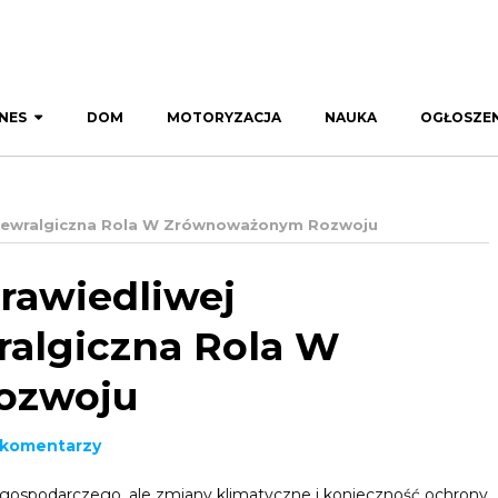
NES
DOM
MOTORYZACJA
NAUKA
OGŁOSZEN
: Newralgiczna Rola W Zrównoważonym Rozwoju
rawiedliwej
ralgiczna Rola W
ozwoju
 komentarzy
gospodarczego, ale zmiany klimatyczne i konieczność ochrony