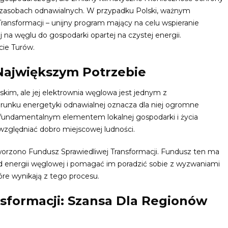
a zasobach odnawialnych. W przypadku Polski, ważnym
ransformacji – unijny program mający na celu wspieranie
 na węglu do gospodarki opartej na czystej energii.
cie Turów.
ajwiększym Potrzebie
kim, ale jej elektrownia węglowa jest jednym z
ierunku energetyki odnawialnej oznacza dla niej ogromne
 fundamentalnym elementem lokalnej gospodarki i życia
względniać dobro miejscowej ludności.
tworzono Fundusz Sprawiedliwej Transformacji. Fundusz ten ma
d energii węglowej i pomagać im poradzić sobie z wyzwaniami
re wynikają z tego procesu.
sformacji: Szansa Dla Regionów