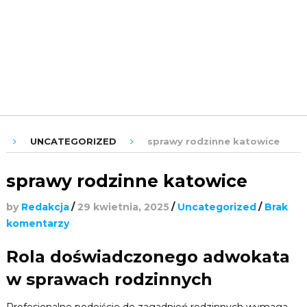
ROZRYWKA
URODA
ZDROWIE
UNCATEGORIZED
sprawy rodzinne katowice
sprawy rodzinne katowice
by
Redakcja
/
29 kwietnia, 2025
/
Uncategorized
/
Brak
komentarzy
Rola doświadczonego adwokata
w sprawach rodzinnych