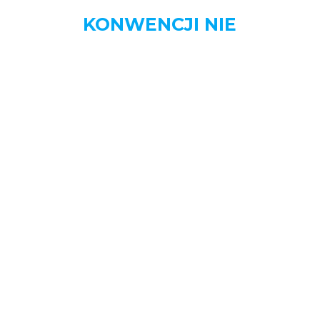
KONWENCJI NIE
MENU
STRONA DOMOWA
AKTUALNOŚCI
BIZNES
DOM
MOTORYZACJA
NAUKA
OGŁOSZENIA