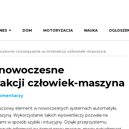
NES
DOM
MOTORYZACJA
NAUKA
OGŁOSZEN
czesne rozwiązanie w interakcji człowiek-maszyna
 nowoczesne
rakcji człowiek-maszyna
komentarzy
luczowy element w nowoczesnych systemach automatyki,
szyną. Wykorzystanie takich wyświetlaczy pozwala na
mi w sposób szybki i intuicyjny. Dzięki przejrzystemu