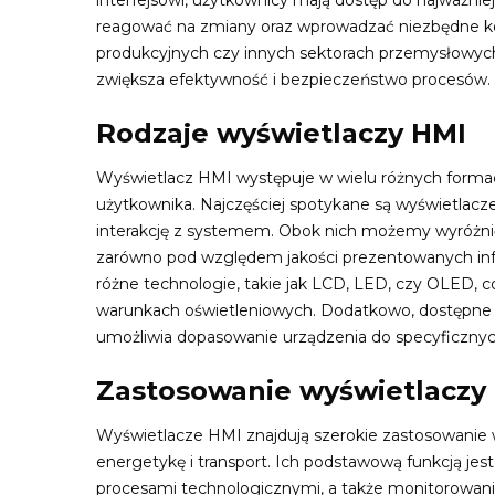
interfejsowi, użytkownicy mają dostęp do najważni
reagować na zmiany oraz wprowadzać niezbędne k
produkcyjnych czy innych sektorach przemysłowyc
zwiększa efektywność i bezpieczeństwo procesów.
Rodzaje wyświetlaczy HMI
Wyświetlacz HMI występuje w wielu różnych forma
użytkownika. Najczęściej spotykane są wyświetlacz
interakcję z systemem. Obok nich możemy wyróżnić
zarówno pod względem jakości prezentowanych inf
różne technologie, takie jak LCD, LED, czy OLED, 
warunkach oświetleniowych. Dodatkowo, dostępne są
umożliwia dopasowanie urządzenia do specyficznych 
Zastosowanie wyświetlaczy
Wyświetlacze HMI znajdują szerokie zastosowanie w 
energetykę i transport. Ich podstawową funkcją jes
procesami technologicznymi, a także monitorowani