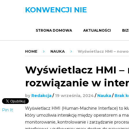
KONWENCJI NIE
STRONA DOMOWA
AKTUALNOŚCI
BIZ
HOME
NAUKA
Wyświetlacz HMI – nowo
Wyświetlacz HMI –
rozwiązanie w inte
by
Redakcja
/
19 września, 2024
/
Nauka
/
Brak 
Wyświetlacz HMI (Human-Machine Interface) to k
Pin It
który umożliwia interakcję między operatorem a ma
monitorowanie, kontrolowanie i zarządzanie procesa