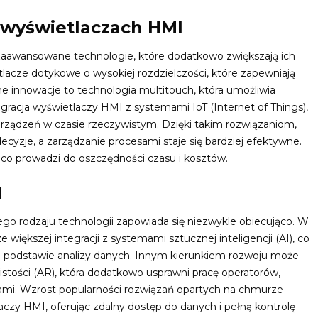
wyświetlaczach HMI
awansowane technologie, które dodatkowo zwiększają ich
tlacze dotykowe o wysokiej rozdzielczości, które zapewniają
ne innowacje to technologia multitouch, która umożliwia
tegracja wyświetlaczy HMI z systemami IoT (Internet of Things),
 urządzeń w czasie rzeczywistym. Dzięki takim rozwiązaniom,
zje, a zarządzanie procesami staje się bardziej efektywne.
co prowadzi do oszczędności czasu i kosztów.
I
tego rodzaju technologii zapowiada się niezwykle obiecująco. W
iększej integracji z systemami sztucznej inteligencji (AI), co
 podstawie analizy danych. Innym kierunkiem rozwoju może
stości (AR), która dodatkowo usprawni pracę operatorów,
sami. Wzrost popularności rozwiązań opartych na chmurze
aczy HMI, oferując zdalny dostęp do danych i pełną kontrolę