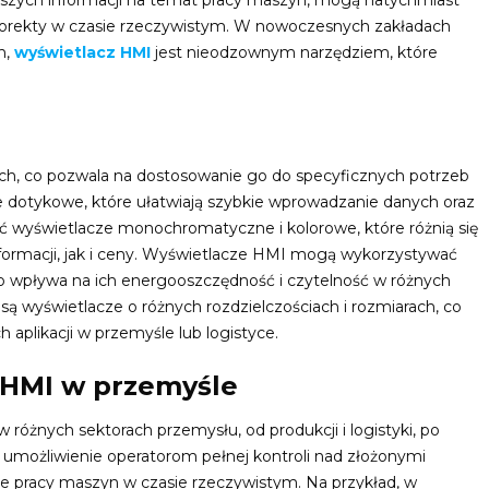
ejszych informacji na temat pracy maszyn, mogą natychmiast
orekty w czasie rzeczywistym. W nowoczesnych zakładach
h,
wyświetlacz HMI
jest nieodzownym narzędziem, które
ch, co pozwala na dostosowanie go do specyficznych potrzeb
e dotykowe, które ułatwiają szybkie wprowadzanie danych oraz
 wyświetlacze monochromatyczne i kolorowe, które różnią się
ormacji, jak i ceny. Wyświetlacze HMI mogą wykorzystywać
co wpływa na ich energooszczędność i czytelność w różnych
 wyświetlacze o różnych rozdzielczościach i rozmiarach, co
aplikacji w przemyśle lub logistyce.
 HMI w przemyśle
różnych sektorach przemysłu, od produkcji i logistyki, po
t umożliwienie operatorom pełnej kontroli nad złożonymi
e pracy maszyn w czasie rzeczywistym. Na przykład, w