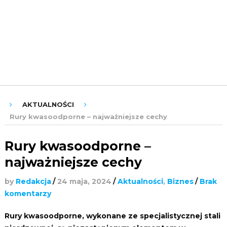
ROZRYWKA
URODA
ZDROWIE
AKTUALNOŚCI
Rury kwasoodporne – najważniejsze cechy
Rury kwasoodporne –
najważniejsze cechy
by
Redakcja
/
24 maja, 2024
/
Aktualności
,
Biznes
/
Brak
komentarzy
Rury kwasoodporne, wykonane ze specjalistycznej stali