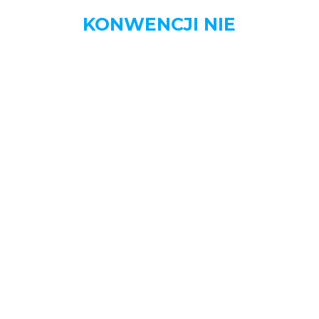
KONWENCJI NIE
MENU
STRONA DOMOWA
AKTUALNOŚCI
BIZNES
DOM
MOTORYZACJA
NAUKA
OGŁOSZENIA