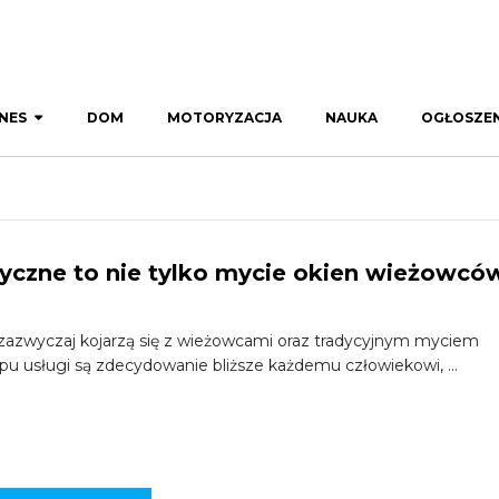
NES
DOM
MOTORYZACJA
NAUKA
OGŁOSZEN
styczne to nie tylko mycie okien wieżowcó
azwyczaj kojarzą się z wieżowcami oraz tradycyjnym myciem
ypu usługi są zdecydowanie bliższe każdemu człowiekowi, …