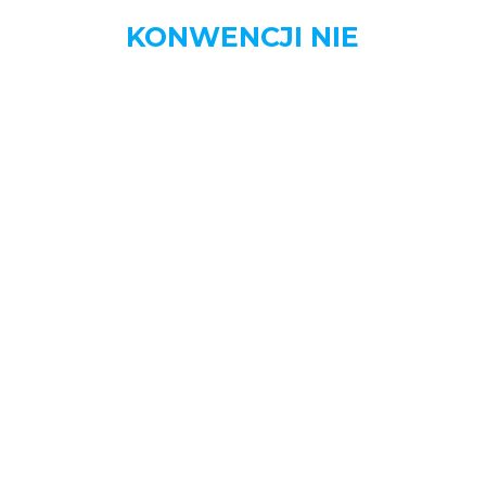
KONWENCJI NIE
MENU
STRONA DOMOWA
AKTUALNOŚCI
BIZNES
DOM
MOTORYZACJA
NAUKA
OGŁOSZENIA