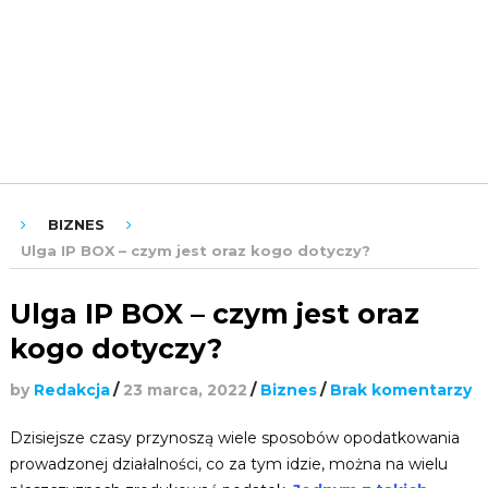
ROZRYWKA
URODA
ZDROWIE
BIZNES
Ulga IP BOX – czym jest oraz kogo dotyczy?
Ulga IP BOX – czym jest oraz
kogo dotyczy?
by
Redakcja
/
23 marca, 2022
/
Biznes
/
Brak komentarzy
Dzisiejsze czasy przynoszą wiele sposobów opodatkowania
prowadzonej działalności, co za tym idzie, można na wielu